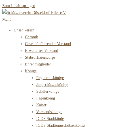
Zum Inhalt springen
Menü
Unser Verein
Chronik
Geschäftsführender Vorstand
Erweiterter Vorstand
Stabsoffizierscorps
Ehrenmitglieder
Könige
Regimentskönige
Jungschützenkönige
Schülerkönige
Pagenkönig
Kaiser
Vorstandskönige
IGDS Stadtkönig
IGDS Stadtjungschützenkönig