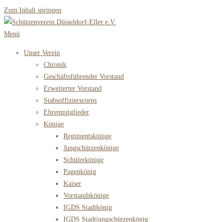
Zum Inhalt springen
Menü
Unser Verein
Chronik
Geschäftsführender Vorstand
Erweiterter Vorstand
Stabsoffizierscorps
Ehrenmitglieder
Könige
Regimentskönige
Jungschützenkönige
Schülerkönige
Pagenkönig
Kaiser
Vorstandskönige
IGDS Stadtkönig
IGDS Stadtjungschützenkönig