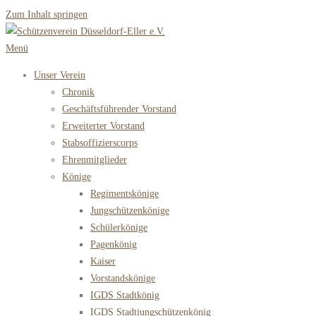
Zum Inhalt springen
Menü
Unser Verein
Chronik
Geschäftsführender Vorstand
Erweiterter Vorstand
Stabsoffizierscorps
Ehrenmitglieder
Könige
Regimentskönige
Jungschützenkönige
Schülerkönige
Pagenkönig
Kaiser
Vorstandskönige
IGDS Stadtkönig
IGDS Stadtjungschützenkönig